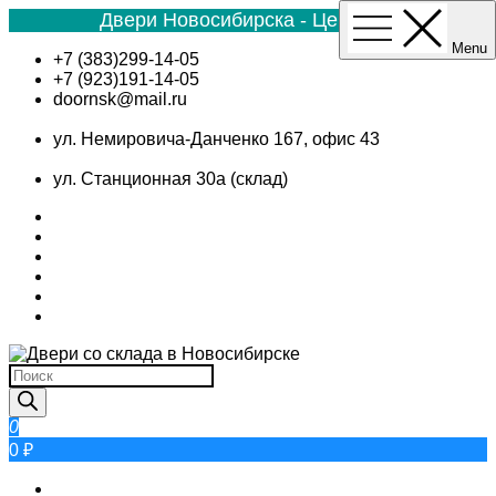
Двери Новосибирска - Цена №1
Menu
Skip
+7 (383)299-14-05
to
+7 (923)191-14-05
content
doornsk@mail.ru
ул. Немировича-Данченко 167, офис 43
ул. Станционная 30а (склад)
Поиск
товаров
0
0 ₽