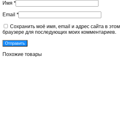
Имя
*
Email
*
Сохранить моё имя, email и адрес сайта в этом
браузере для последующих моих комментариев.
Похожие товары
Двери для подъездов с улучшенными встроенными
магнитами
Первоначальная
Текущая
85000
₽
65000
₽
Без НДС
цена
цена:
В Корзину
составляла
65000 ₽.
85000 ₽.