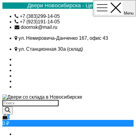
Двери Новосибирска - Цена №1
Menu
Skip
+7 (383)299-14-05
to
+7 (923)191-14-05
content
doornsk@mail.ru
ул. Немировича-Данченко 167, офис 43
ул. Станционная 30а (склад)
Поиск
товаров
0
0 ₽