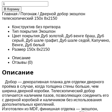
Количество
товара
В Корзину
Дверной
Главная
/
Погонаж
/ Дверной добор экошпон
добор
телескопический 150х 8х2150
экошпон
телескопический
Конструктив
без притвора
150х
Тип покрытия
Экошпон
8х2150
Цвет покрытия
Дуб золотой, Дуб венге браш, Дуб
серый, Дуб шале графит, Дуб шале седой, Капучино,
Венге, Дуб белый
Размер
150х 8х2150
Описание
Отзывы (0)
Описание
Добор — декоративная планка для отделки дверного
проёма в случае, когда толщина стены больше, чем
ширина дверной коробки. Телескопический добор
отличается наличием пазов, позволяющих соединить его
с дверной коробкой и наличником без использования
дополнительных креплений.
Изготовлен из MDF, финишная отделка — экошпон,