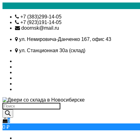
Skip
+7 (383)299-14-05
to
+7 (923)191-14-05
content
doornsk@mail.ru
ул. Немировича-Данченко 167, офис 43
ул. Станционная 30а (склад)
Поиск
товаров
0
0 ₽