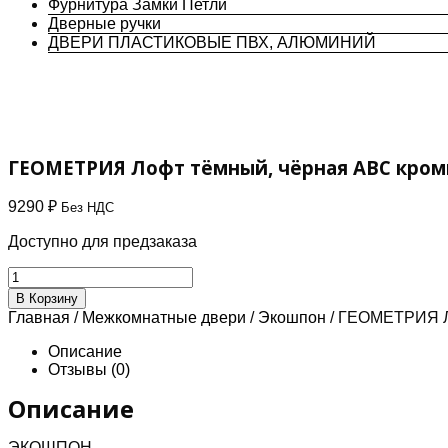
Фурнитура Замки Петли
Дверные ручки
ДВЕРИ ПЛАСТИКОВЫЕ ПВХ, АЛЮМИНИЙ
ГЕОМЕТРИЯ Лофт тёмный, чёрная АВС кромка
9290
₽
Без НДС
Доступно для предзаказа
Количество
товара
В Корзину
ГЕОМЕТРИЯ
Главная
/
Межкомнатные двери
/
Экошпон
/ ГЕОМЕТРИЯ Ло
Лофт
тёмный,
Описание
чёрная
Отзывы (0)
АВС
кромка,
Описание
(с
4х
ЭКОШПОН