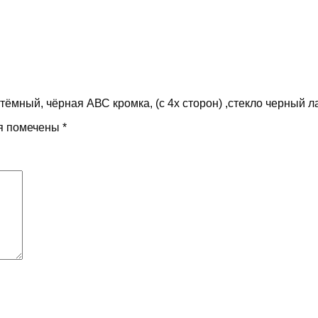
мный, чёрная АВС кромка, (с 4х сторон) ,стекло черный л
я помечены
*