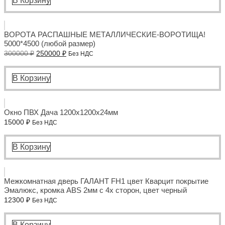
В Корзину
ВОРОТА РАСПАШНЫЕ МЕТАЛЛИЧЕСКИЕ-ВОРОТИЩА!
5000*4500 (любой размер)
Первоначальная
Текущая
300000
₽
250000
₽
Без НДС
цена
цена:
составляла
250000 ₽.
300000 ₽.
В Корзину
Окно ПВХ Дача 1200x1200x24мм
15000
₽
Без НДС
В Корзину
Межкомнатная дверь ГАЛАНТ FH1 цвет Кварцит покрытие
Эмалюкс, кромка ABS 2мм с 4х сторон, цвет черный
12300
₽
Без НДС
В Корзину