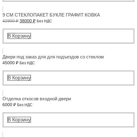
9 СМ СТЕКЛОПАКЕТ БУКЛЕ ГРАФИТ КОВКА
Первоначальная
Текущая
42900
₽
38000
₽
Без НДС
цена
цена:
составляла
38000 ₽.
42900 ₽.
В Корзину
Двери под заказ для для подъездов со стеклом
45000
₽
Без НДС
В Корзину
Отделка откосов входной двери
6000
₽
Без НДС
В Корзину