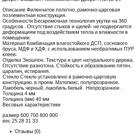
TREND
2V
Описание Филенчатое полотно, рамочно-царговая
поэлементная конструкция.
Особенности Бескромочная технология укутки на 360
градусов . Отсутствие стыков и щелей- не подвергается
деформациям под воздействием тепла и влажности в
помещении.
Материал Комбинация влагостойкого ДСП, соснового
бруса, МДФ и ХДФ, с использованием необратимых ПУР
клеев.
Отделка Экошпон. Текстура и цвет натурального дерева.
Отсутствие разнотона. Стойкость к образованию пятен,
царапин, истирания.
Стекло Стекло установлено в рамочно-царговую
конструкцию, в проем. Мателюкс, полупрозрачное.
Лакобель черный, лакобель белый . Непрозрачное .
Толщина 4 мм
Толщина (мм) 40 мм
Весовые характеристики
размер 600 700 800 900
вес 25 28 31 33
Отзывы (0)