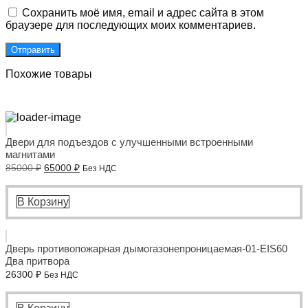
Сохранить моё имя, email и адрес сайта в этом
браузере для последующих моих комментариев.
Похожие товары
Двери для подъездов с улучшенными встроенными
магнитами
Первоначальная
Текущая
85000
₽
65000
₽
Без НДС
цена
цена:
составляла
65000 ₽.
85000 ₽.
В Корзину
Дверь противопожарная дымогазонепроницаемая-01-EIS60
Два притвора
26300
₽
Без НДС