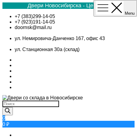
Двери Новосибирска - Цена №1
Menu
Skip
+7 (383)299-14-05
to
+7 (923)191-14-05
content
doornsk@mail.ru
ул. Немировича-Данченко 167, офис 43
ул. Станционная 30а (склад)
Поиск
товаров
0
0 ₽