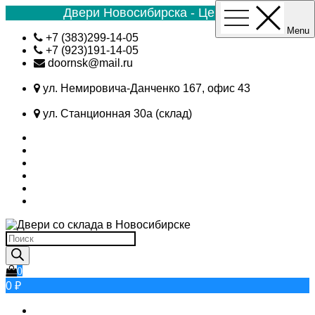
Двери Новосибирска - Цена №1
Menu
Skip
+7 (383)299-14-05
to
+7 (923)191-14-05
content
doornsk@mail.ru
ул. Немировича-Данченко 167, офис 43
ул. Станционная 30а (склад)
Поиск
товаров
0
0 ₽