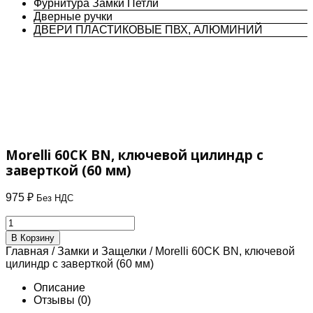
Фурнитура Замки Петли
Дверные ручки
ДВЕРИ ПЛАСТИКОВЫЕ ПВХ, АЛЮМИНИЙ
Morelli 60CK BN, ключевой цилиндр с
заверткой (60 мм)
975
₽
Без НДС
Количество
товара
В Корзину
Morelli
Главная
/
Замки и Защелки
/ Morelli 60CK BN, ключевой
60CK
цилиндр с заверткой (60 мм)
BN,
ключевой
Описание
цилиндр
Отзывы (0)
с