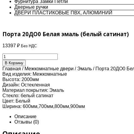
Фурнитура Замки Петли
Дверные ручки
ДВЕРИ ПЛАСТИКОВЫЕ ПВХ, АЛЮМИНИЙ
Порта 20ДО0 Белая эмаль (белый сатинат)
13397
₽
Без НДС
Количество
товара
В Корзину
Порта
Главная
/
Межкомнатные двери
/
Эмаль
/ Порта 20ДО0 Бел
20ДО0
Вид изделия:
Межкомнатные
Белая
Высота:
2000мм
эмаль
Дизайн:
Остекленная
(белый
Материал покрытия:
Эмаль
сатинат)
Стекло:
белый сатинат
Цвет:
Белый
Ширина:
600мм,700мм,800мм,900мм
Описание
Отзывы (0)
Описание