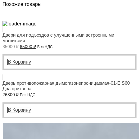
Похожие товары
Двери для подъездов с улучшенными встроенными
магнитами
Первоначальная
Текущая
85000
₽
65000
₽
Без НДС
цена
цена:
составляла
65000 ₽.
85000 ₽.
В Корзину
Дверь противопожарная дымогазонепроницаемая-01-EIS60
Два притвора
26300
₽
Без НДС
В Корзину