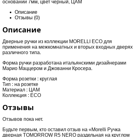
основании 7мм, цвет черный, ЦАМ
TOMORROW
R5
Описание
NERO
Отзывы (0)
раздельная
на
Описание
круглом
основании
Дверные ручки из коллекции MORELLI ECO для
7мм,
применения на межкомнатных и вторых входных дверях
цвет
различного типа.
черный,
ЦАМ
Форма ручки разработана итальянскими дизайнерами
Марио Маццером и Джованни Кросера.
Форма розетки :
круглая
Тип :
на розетке
Материал :
ЦАМ
Коллекция :
ECO
Отзывы
Отзывов пока нет.
Будьте первым, кто оставил отзыв на «Morelli Ручка
дверная TOMORROW R5 NERO раздельная на круглом