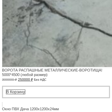
ВОРОТА РАСПАШНЫЕ МЕТАЛЛИЧЕСКИЕ-ВОРОТИЩА!
5000*4500 (любой размер)
Первоначальная
Текущая
300000
₽
250000
₽
Без НДС
цена
цена:
составляла
250000 ₽.
300000 ₽.
В Корзину
Окно ПВХ Дача 1200x1200x24мм