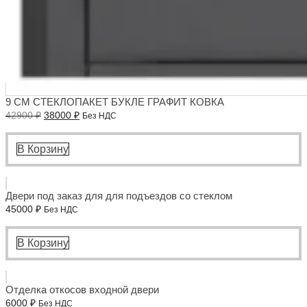
9 СМ СТЕКЛОПАКЕТ БУКЛЕ ГРАФИТ КОВКА
Первоначальная
Текущая
42900
₽
38000
₽
Без НДС
цена
цена:
составляла
38000 ₽.
42900 ₽.
В Корзину
Двери под заказ для для подъездов со стеклом
45000
₽
Без НДС
В Корзину
Отделка откосов входной двери
6000
₽
Без НДС