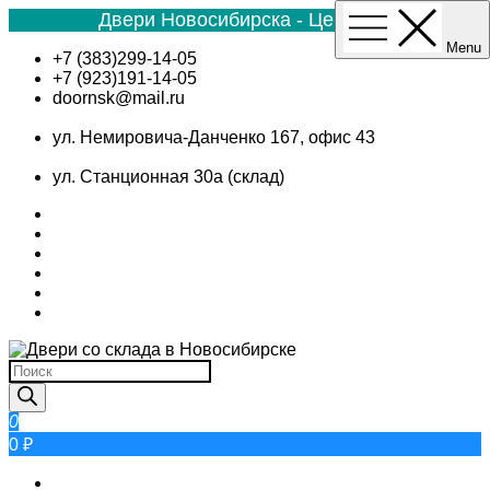
Двери Новосибирска - Цена №1
Menu
Skip
+7 (383)299-14-05
to
+7 (923)191-14-05
content
doornsk@mail.ru
ул. Немировича-Данченко 167, офис 43
ул. Станционная 30а (склад)
Поиск
товаров
0
0 ₽