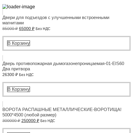
Двери для подъездов с улучшенными встроенными
магнитами
Первоначальная
Текущая
85000
₽
65000
₽
Без НДС
цена
цена:
составляла
65000 ₽.
85000 ₽.
В Корзину
Дверь противопожарная дымогазонепроницаемая-01-EIS60
Два притвора
26300
₽
Без НДС
В Корзину
ВОРОТА РАСПАШНЫЕ МЕТАЛЛИЧЕСКИЕ-ВОРОТИЩА!
5000*4500 (любой размер)
Первоначальная
Текущая
300000
₽
250000
₽
Без НДС
цена
цена:
составляла
250000 ₽.