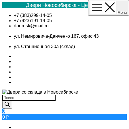
Двери Новосибирска - Цена №1
Menu
Skip
+7 (383)299-14-05
to
+7 (923)191-14-05
content
doornsk@mail.ru
ул. Немировича-Данченко 167, офис 43
ул. Станционная 30а (склад)
Поиск
товаров
0
0 ₽