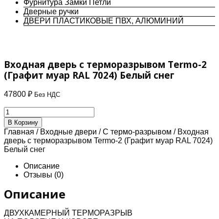
Фурнитура Замки Петли
Дверные ручки
ДВЕРИ ПЛАСТИКОВЫЕ ПВХ, АЛЮМИНИЙ
Входная дверь с терморазрывом Termo-2
(Графит муар RAL 7024) Белый снег
47800
₽
Без НДС
Количество
товара
В Корзину
Входная
Главная
/
Входные двери
/
С термо-разрывом
/ Входная
дверь
дверь с терморазрывом Termo-2 (Графит муар RAL 7024)
с
Белый снег
терморазрывом
Termo-
Описание
2
Отзывы (0)
(Графит
муар
Описание
RAL
7024)
ДВУХКАМЕРНЫЙ ТЕРМОРАЗРЫВ
Белый