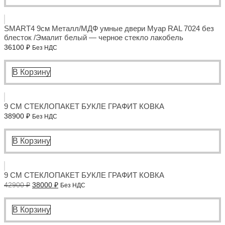
SMART4 9см Металл/МДФ умные двери Муар RAL 7024 без
блесток /Эмалит белый — черное стекло лакобель
36100
₽
Без НДС
В Корзину
9 СМ СТЕКЛОПАКЕТ БУКЛЕ ГРАФИТ КОВКА
38900
₽
Без НДС
В Корзину
9 СМ СТЕКЛОПАКЕТ БУКЛЕ ГРАФИТ КОВКА
Первоначальная
Текущая
42900
₽
38000
₽
Без НДС
цена
цена:
составляла
38000 ₽.
42900 ₽.
В Корзину