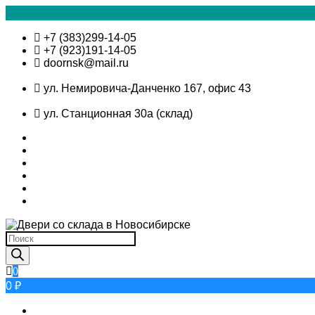
Skip
+7 (383)299-14-05
to
+7 (923)191-14-05
content
doornsk@mail.ru
ул. Немировича-Данченко 167, офис 43
ул. Станционная 30а (склад)
Поиск
товаров
0
0 ₽