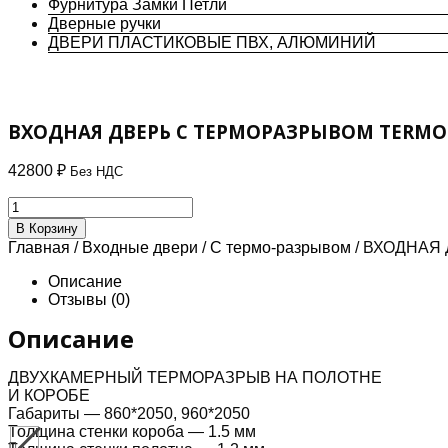
Фурнитура Замки Петли
Дверные ручки
ДВЕРИ ПЛАСТИКОВЫЕ ПВХ, АЛЮМИНИЙ
ВХОДНАЯ ДВЕРЬ С ТЕРМОРАЗРЫВОМ TERMO
42800
₽
Без НДС
Количество
товара
В Корзину
ВХОДНАЯ
Главная
/
Входные двери
/
С термо-разрывом
/ ВХОДНАЯ
ДВЕРЬ
С
Описание
ТЕРМОРАЗРЫВОМ
Отзывы (0)
TERMO-
4
Описание
ДВУХКАМЕРНЫЙ ТЕРМОРАЗРЫВ НА ПОЛОТНЕ
И КОРОБЕ
Габариты — 860*2050, 960*2050
Толщина стенки короба — 1.5 мм