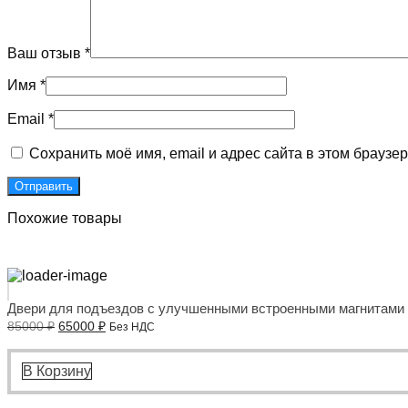
Ваш отзыв
*
Имя
*
Email
*
Сохранить моё имя, email и адрес сайта в этом брауз
Похожие товары
Двери для подъездов с улучшенными встроенными магнитами
Первоначальная
Текущая
85000
₽
65000
₽
Без НДС
цена
цена:
составляла
65000 ₽.
85000 ₽.
В Корзину