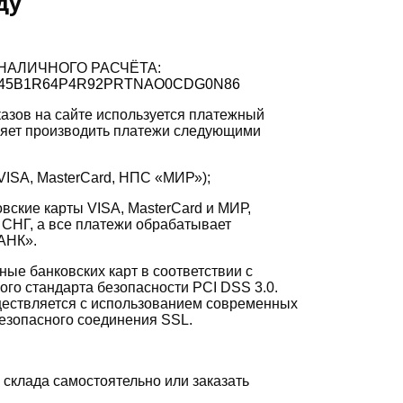
ду
НАЛИЧНОГО РАСЧЁТА:
S1C0045B1R64P4R92PRTNAO0CDG0N86
азов на сайте используется платежный
ляет производить платежи следующими
VISA, MasterCard, НПС «МИР»);
вские карты VISA, MasterCard и МИР,
СНГ, а все платежи обрабатывает
АНК».
ые банковских карт в соответствии с
го стандарта безопасности PCI DSS 3.0.
ествляется с использованием современных
езопасного соединения SSL.
 склада самостоятельно или заказать