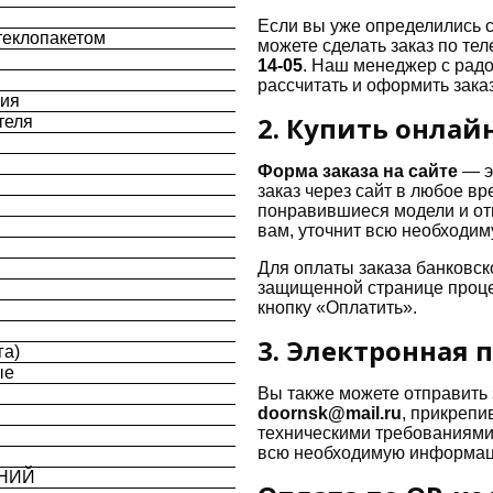
Если вы уже определились с
теклопакетом
можете сделать заказ по те
14-05
.
Наш менеджер с радос
рассчитать и оформить заказ
ния
2. Купить онлай
теля
Форма заказа на сайте
— э
заказ через сайт в любое вр
понравившиеся модели и от
вам, уточнит всю необходи
Для оплаты заказа банковск
защищенной странице проце
кнопку «Оплатить».
3. Электронная 
га)
ые
Вы также можете отправить 
doornsk@mail.ru
, прикрепи
техническими требованиями
всю необходимую информаци
ИНИЙ