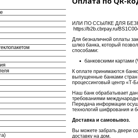
Оплата по QR-ко
ые
ИЛИ ПО ССЫЛКЕ ДЛЯ БЕЗ
https://b2b.cbrpay.ru/B
Для безналичной оплаты зак
шлюз банка, который позво
теклопакетом
способами:
банковскими картами (
ния
теля
К оплате принимаются банко
выпущенные банками стран 
процессинговый центр «Т-Б
Наш банк обрабатывает данн
требованиями международно
Передача информации осущ
технологий шифрования и б
Доставка и самовывоз.
Вы можете забрать двери со
га)
доставку на дом.