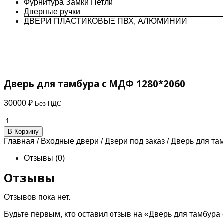
Фурнитура Замки Петли
Дверные ручки
ДВЕРИ ПЛАСТИКОВЫЕ ПВХ, АЛЮМИНИЙ
Дверь для тамбура с МДФ 1280*2060
30000
₽
Без НДС
Количество
товара
В Корзину
Дверь
Главная
/
Входные двери
/
Двери под заказ
/ Дверь для та
для
тамбура
Отзывы (0)
с
МДФ
Отзывы
1280*2060
Отзывов пока нет.
Будьте первым, кто оставил отзыв на «Дверь для тамбура