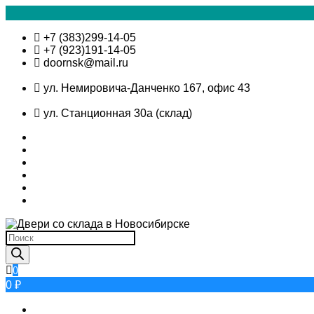
Skip
+7 (383)299-14-05
to
+7 (923)191-14-05
content
doornsk@mail.ru
ул. Немировича-Данченко 167, офис 43
ул. Станционная 30а (склад)
Поиск
товаров
0
0 ₽