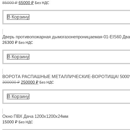
Первоначальная
Текущая
85000
₽
65000
₽
Без НДС
цена
цена:
составляла
65000 ₽.
85000 ₽.
В Корзину
Дверь противопожарная дымогазонепроницаемая-01-EIS60 Два
26300
₽
Без НДС
В Корзину
ВОРОТА РАСПАШНЫЕ МЕТАЛЛИЧЕСКИЕ-ВОРОТИЩА! 5000*45
Первоначальная
Текущая
300000
₽
250000
₽
Без НДС
цена
цена:
составляла
250000 ₽.
300000 ₽.
В Корзину
Окно ПВХ Дача 1200x1200x24мм
15000
₽
Без НДС