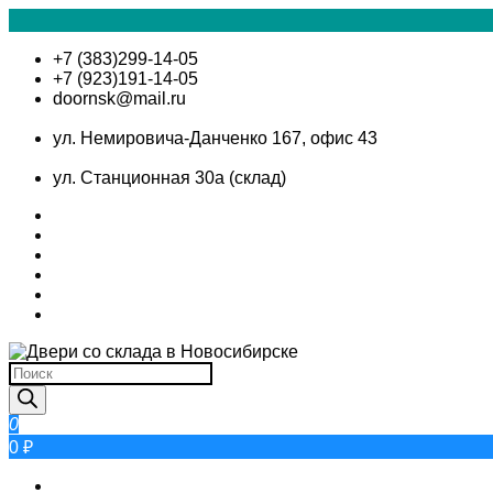
Skip
+7 (383)299-14-05
to
+7 (923)191-14-05
content
doornsk@mail.ru
ул. Немировича-Данченко 167, офис 43
ул. Станционная 30а (склад)
Поиск
товаров
0
0 ₽