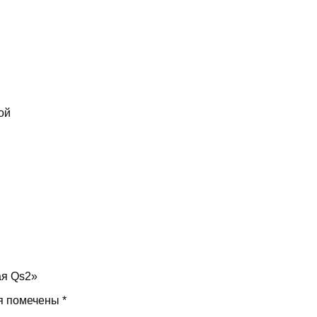
ой
ая Qs2»
я помечены
*