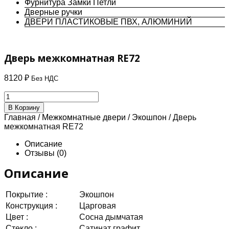
Фурнитура Замки Петли
Дверные ручки
ДВЕРИ ПЛАСТИКОВЫЕ ПВХ, АЛЮМИНИЙ
Дверь межкомнатная RE72
8120
₽
Без НДС
Количество
товара
В Корзину
Дверь
Главная
/
Межкомнатные двери
/
Экошпон
/ Дверь
межкомнатная
межкомнатная RE72
RE72
Описание
Отзывы (0)
Описание
Покрытие :
Экошпон
Конструкция :
Царговая
Цвет :
Сосна дымчатая
Стекло :
Сатинат графит