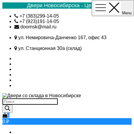
Двери Новосибирска - Цена №1
Menu
Skip
+7 (383)299-14-05
to
+7 (923)191-14-05
content
doornsk@mail.ru
ул. Немировича-Данченко 167, офис 43
ул. Станционная 30а (склад)
Поиск
товаров
0
0 ₽