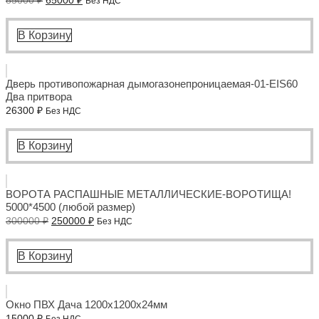
85000
₽
65000
₽
Без НДС
цена
цена:
составляла
65000 ₽.
85000 ₽.
В Корзину
Дверь противопожарная дымогазонепроницаемая-01-EIS60
Два притвора
26300
₽
Без НДС
В Корзину
ВОРОТА РАСПАШНЫЕ МЕТАЛЛИЧЕСКИЕ-ВОРОТИЩА!
5000*4500 (любой размер)
Первоначальная
Текущая
300000
₽
250000
₽
Без НДС
цена
цена:
составляла
250000 ₽.
300000 ₽.
В Корзину
Окно ПВХ Дача 1200x1200x24мм
15000
₽
Без НДС