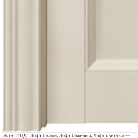
Эстет 2 ПДГ Лофт белый, Лофт бежевый, Лофт светлый —