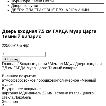
Фурнитура Замки Петли
Дверные ручки
ДВЕРИ ПЛАСТИКОВЫЕ ПВХ, АЛЮМИНИЙ
Дверь входная 7,5 см ГАРДА Муар Царга
Темный кипарис
22500
₽
Без НДС
Количество
товара
В Корзину
Дверь
Главная
/
Входные двери
/
Металл-МДФ
/ Дверь входная
входная
7,5 см ГАРДА Муар Царга Темный кипарис
7,5
см
Внешнее покрытие
ГАРДА
атмосферостойкое порошково-полимерное «Чёрный
Муар
муар»
Царга
Внутреннее покрытие
Темный
царговая МДФ-панель 22 мм, вставки из глянцевого
кипарис
стекла Лакобель
Экошпон
Да