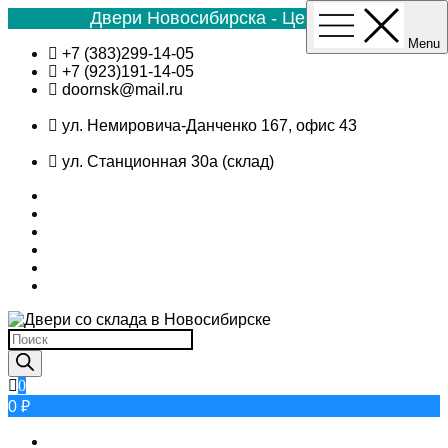
Двери Новосибирска - Цена №1
Menu
Skip
+7 (383)299-14-05
to
+7 (923)191-14-05
content
doornsk@mail.ru
ул. Немировича-Данченко 167, офис 43
ул. Станционная 30а (склад)
Поиск
товаров
0
0 ₽