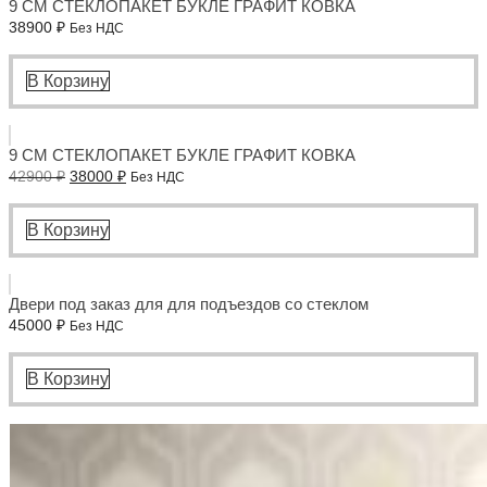
9 СМ СТЕКЛОПАКЕТ БУКЛЕ ГРАФИТ КОВКА
38900
₽
Без НДС
В Корзину
9 СМ СТЕКЛОПАКЕТ БУКЛЕ ГРАФИТ КОВКА
Первоначальная
Текущая
42900
₽
38000
₽
Без НДС
цена
цена:
составляла
38000 ₽.
42900 ₽.
В Корзину
Двери под заказ для для подъездов со стеклом
45000
₽
Без НДС
В Корзину