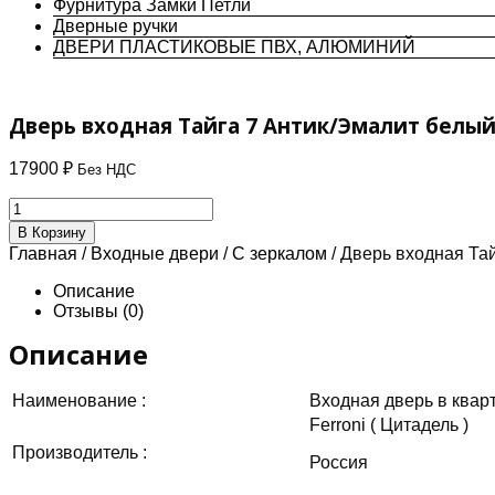
Фурнитура Замки Петли
Дверные ручки
ДВЕРИ ПЛАСТИКОВЫЕ ПВХ, АЛЮМИНИЙ
Дверь входная Тайга 7 Антик/Эмалит белый 
17900
₽
Без НДС
Количество
товара
В Корзину
Дверь
Главная
/
Входные двери
/
С зеркалом
/ Дверь входная Тай
входная
Тайга
Описание
7
Отзывы (0)
Антик/
Эмалит
Описание
белый
Зеркало
Наименование :
Входная дверь в квар
Ferroni
Ferroni ( Цитадель )
Производитель :
Россия