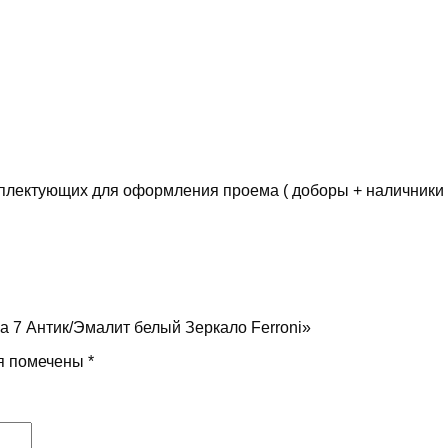
лектующих для оформления проема ( доборы + наличники )
а 7 Антик/Эмалит белый Зеркало Ferroni»
я помечены
*