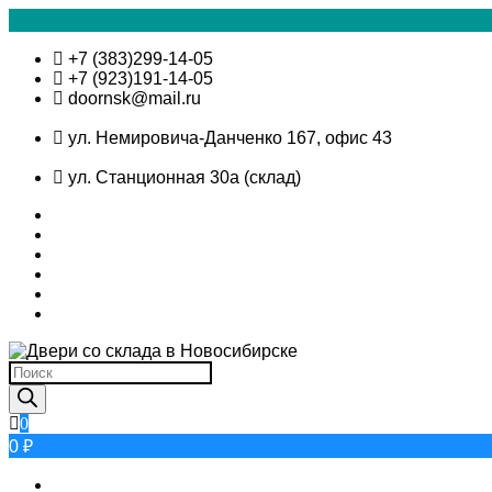
Skip
+7 (383)299-14-05
to
+7 (923)191-14-05
content
doornsk@mail.ru
ул. Немировича-Данченко 167, офис 43
ул. Станционная 30а (склад)
Поиск
товаров
0
0 ₽