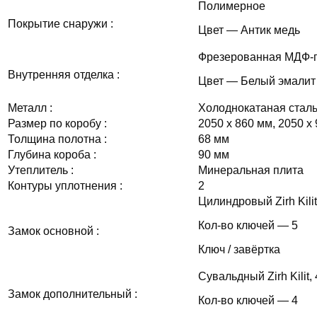
Полимерное
Покрытие снаружи :
Цвет — Антик медь
Фрезерованная МДФ-па
Внутренняя отделка :
Цвет — Белый эмалит
Металл :
Холоднокатаная сталь
Размер по коробу :
2050 х 860 мм, 2050 х
Толщина полотна :
68 мм
Глубина короба :
90 мм
Утеплитель :
Минеральная плита
Контуры уплотнения :
2
Цилиндровый Zirh Kili
Кол-во ключей — 5
Замок основной :
Ключ / завёртка
Сувальдный Zirh Kilit
Замок дополнительный :
Кол-во ключей — 4