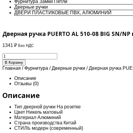
Фурнитура Замки Петли
Дверные ручки
ДВЕРИ ПЛАСТИКОВЫЕ ПВХ, АЛЮМИНИЙ
Дверная ручка PUERTO AL 510-08 BIG SN/NP
1341
₽
Без НДС
Количество
товара
В Корзину
Дверная
Главная
/
Фурнитура
/
Дверные ручки
/ Дверная ручка PUE
ручка
PUERTO
Описание
AL
Отзывы (0)
510-
08
Описание
BIG
SN/NP
Тип дверной ручки На розетке
никель
Цвет Никель матовый
матовый
Материал Алюминий
/
Страна производства Китай
никель
СТИЛЬ модерн (современный)
блестящий