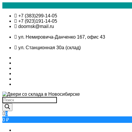
Skip
+7 (383)299-14-05
to
+7 (923)191-14-05
content
doornsk@mail.ru
ул. Немировича-Данченко 167, офис 43
ул. Станционная 30а (склад)
Поиск
товаров
0
0 ₽