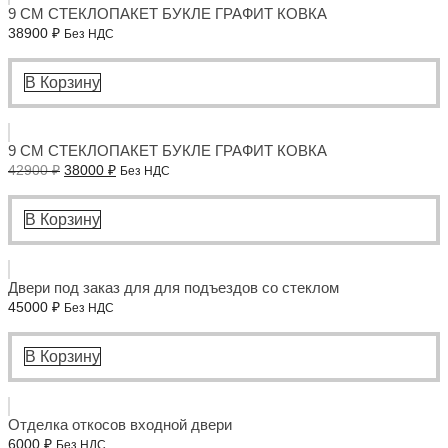
9 СМ СТЕКЛОПАКЕТ БУКЛЕ ГРАФИТ КОВКА
38900
₽
Без НДС
В Корзину
9 СМ СТЕКЛОПАКЕТ БУКЛЕ ГРАФИТ КОВКА
Первоначальная
Текущая
42900
₽
38000
₽
Без НДС
цена
цена:
составляла
38000 ₽.
42900 ₽.
В Корзину
Двери под заказ для для подъездов со стеклом
45000
₽
Без НДС
В Корзину
Отделка откосов входной двери
6000
₽
Без НДС