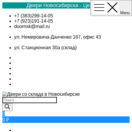
Двери Новосибирска - Цена №1
Menu
Skip
+7 (383)299-14-05
to
+7 (923)191-14-05
content
doornsk@mail.ru
ул. Немировича-Данченко 167, офис 43
ул. Станционная 30а (склад)
Поиск
товаров
0
0 ₽