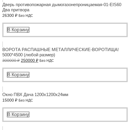
Дверь противопожарная дымогазонепроницаемая-01-EIS60
Два притвора
26300
₽
Без НДС
В Корзину
ВОРОТА РАСПАШНЫЕ МЕТАЛЛИЧЕСКИЕ-ВОРОТИЩА!
5000*4500 (любой размер)
Первоначальная
Текущая
300000
₽
250000
₽
Без НДС
цена
цена:
составляла
250000 ₽.
300000 ₽.
В Корзину
Окно ПВХ Дача 1200x1200x24мм
15000
₽
Без НДС
В Корзину