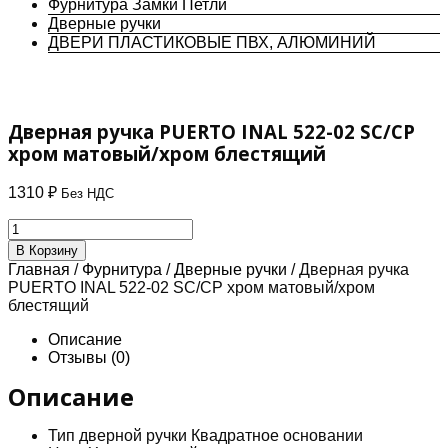
Фурнитура Замки Петли
Дверные ручки
ДВЕРИ ПЛАСТИКОВЫЕ ПВХ, АЛЮМИНИЙ
Дверная ручка PUERTO INAL 522-02 SC/CP
хром матовый/хром блестящий
1310
₽
Без НДС
Количество
товара
В Корзину
Дверная
Главная
/
Фурнитура
/
Дверные ручки
/ Дверная ручка
ручка
PUERTO INAL 522-02 SC/CP хром матовый/хром
PUERTO
блестящий
INAL
522-
Описание
02
Отзывы (0)
SC/CP
хром
Описание
матовый/
хром
Тип дверной ручки Квадратное основании
блестящий