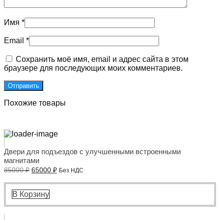
Имя
*
Email
*
Сохранить моё имя, email и адрес сайта в этом
браузере для последующих моих комментариев.
Похожие товары
Двери для подъездов с улучшенными встроенными
магнитами
Первоначальная
Текущая
85000
₽
65000
₽
Без НДС
цена
цена:
составляла
65000 ₽.
85000 ₽.
В Корзину