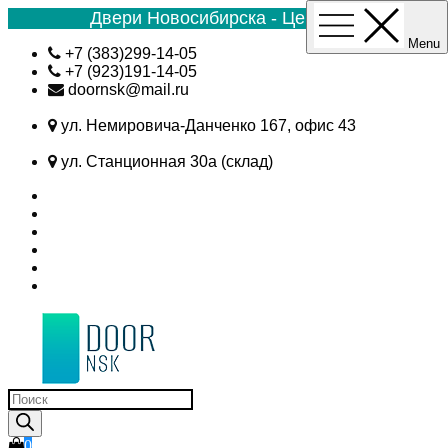
Двери Новосибирска - Цена №1
Menu
Skip
+7 (383)299-14-05
to
+7 (923)191-14-05
content
doornsk@mail.ru
ул. Немировича-Данченко 167, офис 43
ул. Станционная 30а (склад)
Поиск
товаров
0