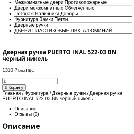
Межкомнатные двери Противопожарные
Двери межкомнатные Облегченные
Погонаж Наличники Доборы
Фурнитура Замки Петли
Дверные ручки
ДВЕРИ ПЛАСТИКОВЫЕ ПВХ, АЛЮМИНИЙ
Дверная ручка PUERTO INAL 522-03 BN
черный никель
1310
₽
Без НДС
Количество
товара
В Корзину
Дверная
Главная
/
Фурнитура
/
Дверные ручки
/ Дверная ручка
ручка
PUERTO INAL 522-03 BN черный никель
PUERTO
INAL
Описание
522-
Отзывы (0)
03
BN
Описание
черный