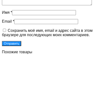
Имя
*
Email
*
Сохранить моё имя, email и адрес сайта в этом
браузере для последующих моих комментариев.
Похожие товары
Двери для подъездов с улучшенными встроенными
магнитами
Первоначальная
Текущая
85000
₽
65000
₽
Без НДС
цена
цена:
В Корзину
составляла
65000 ₽.
85000 ₽.