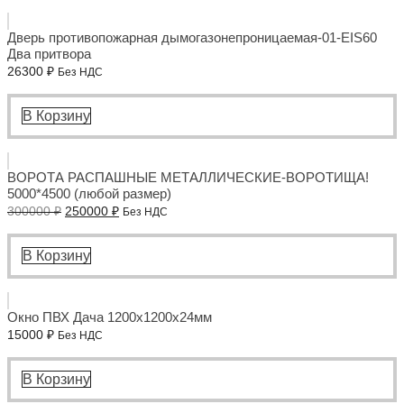
Дверь противопожарная дымогазонепроницаемая-01-EIS60
Два притвора
26300
₽
Без НДС
В Корзину
ВОРОТА РАСПАШНЫЕ МЕТАЛЛИЧЕСКИЕ-ВОРОТИЩА!
5000*4500 (любой размер)
Первоначальная
Текущая
300000
₽
250000
₽
Без НДС
цена
цена:
составляла
250000 ₽.
300000 ₽.
В Корзину
Окно ПВХ Дача 1200x1200x24мм
15000
₽
Без НДС
В Корзину