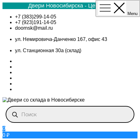
Двери Новосибирска - Цена №1
Menu
Skip
+7 (383)299-14-05
to
+7 (923)191-14-05
content
doornsk@mail.ru
ул. Немировича-Данченко 167, офис 43
ул. Станционная 30а (склад)
Поиск
товаров
0
0 ₽