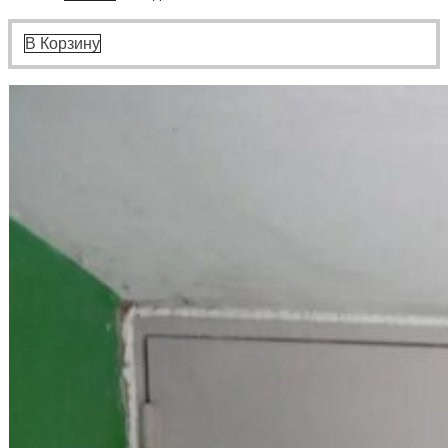
цена
цена:
составляла
38000 ₽.
42900 ₽.
В Корзину