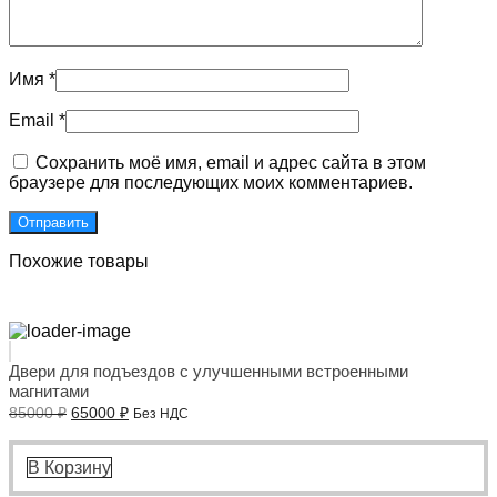
Имя
*
Email
*
Сохранить моё имя, email и адрес сайта в этом
браузере для последующих моих комментариев.
Похожие товары
Двери для подъездов с улучшенными встроенными
магнитами
Первоначальная
Текущая
85000
₽
65000
₽
Без НДС
цена
цена:
составляла
65000 ₽.
85000 ₽.
В Корзину