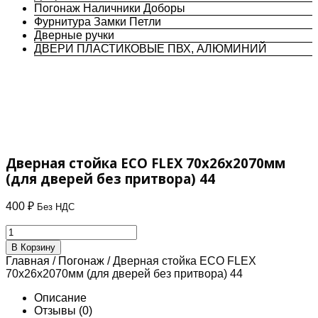
Погонаж Наличники Доборы
Фурнитура Замки Петли
Дверные ручки
ДВЕРИ ПЛАСТИКОВЫЕ ПВХ, АЛЮМИНИЙ
Дверная стойка ECO FLEX 70х26х2070мм
(для дверей без притвора) 44
400
₽
Без НДС
Количество
товара
В Корзину
Дверная
Главная
/
Погонаж
/ Дверная стойка ECO FLEX
стойка
70х26х2070мм (для дверей без притвора) 44
ECO
FLEX
Описание
70х26х2070мм
Отзывы (0)