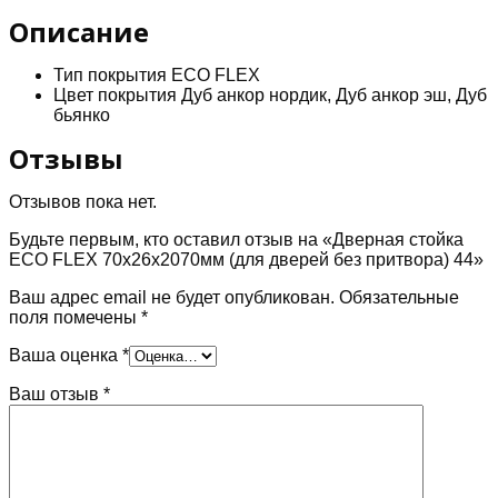
(для
дверей
Описание
без
притвора)
Тип покрытия
ECO FLEX
44
Цвет покрытия
Дуб анкор нордик,
Дуб анкор эш, Дуб
бьянко
Отзывы
Отзывов пока нет.
Будьте первым, кто оставил отзыв на «Дверная стойка
ECO FLEX 70х26х2070мм (для дверей без притвора) 44»
Ваш адрес email не будет опубликован.
Обязательные
поля помечены
*
Ваша оценка
*
Ваш отзыв
*