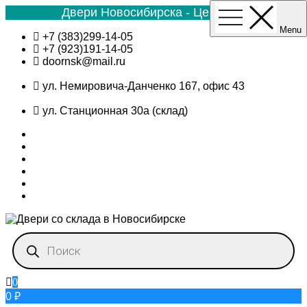
Двери Новосибирска - Цена №1
Menu
Skip
+7 (383)299-14-05
to
+7 (923)191-14-05
content
doornsk@mail.ru
ул. Немировича-Данченко 167, офис 43
ул. Станционная 30а (склад)
Поиск
товаров
0
0 ₽