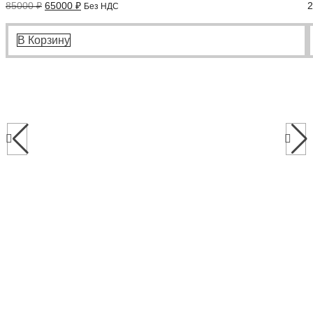
Первоначальная
Текущая
85000
₽
65000
₽
Без НДС
цена
цена:
составляла
65000 ₽.
85000 ₽.
В Корзину