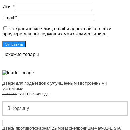
Имя
*
Email
*
Сохранить моё имя, email и адрес сайта в этом
браузере для последующих моих комментариев.
Похожие товары
Двери для подъездов с улучшенными встроенными
магнитами
Первоначальная
Текущая
85000
₽
65000
₽
Без НДС
цена
цена:
составляла
65000 ₽.
85000 ₽.
В Корзину
Дверь противопожарная дымогазонепроницаемая-01-EIS60