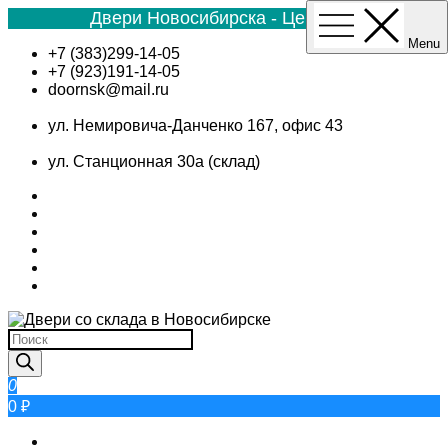
Двери Новосибирска - Цена №1
Menu
Skip
+7 (383)299-14-05
to
+7 (923)191-14-05
content
doornsk@mail.ru
ул. Немировича-Данченко 167, офис 43
ул. Станционная 30а (склад)
Поиск
товаров
0
0 ₽