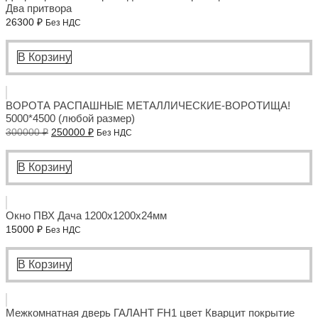
Два притвора
26300
₽
Без НДС
В Корзину
ВОРОТА РАСПАШНЫЕ МЕТАЛЛИЧЕСКИЕ-ВОРОТИЩА!
5000*4500 (любой размер)
Первоначальная
Текущая
300000
₽
250000
₽
Без НДС
цена
цена:
составляла
250000 ₽.
300000 ₽.
В Корзину
Окно ПВХ Дача 1200x1200x24мм
15000
₽
Без НДС
В Корзину
Межкомнатная дверь ГАЛАНТ FH1 цвет Кварцит покрытие