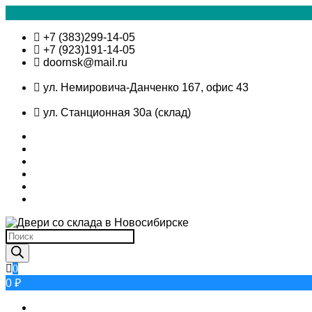
Skip
+7 (383)299-14-05
to
+7 (923)191-14-05
content
doornsk@mail.ru
ул. Немировича-Данченко 167, офис 43
ул. Станционная 30а (склад)
Поиск
товаров
0
0 ₽