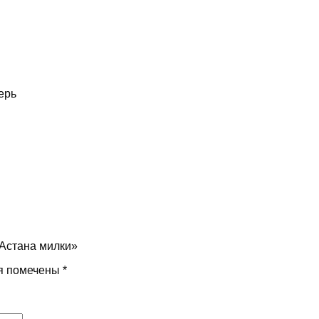
ерь
 Астана милки»
я помечены
*