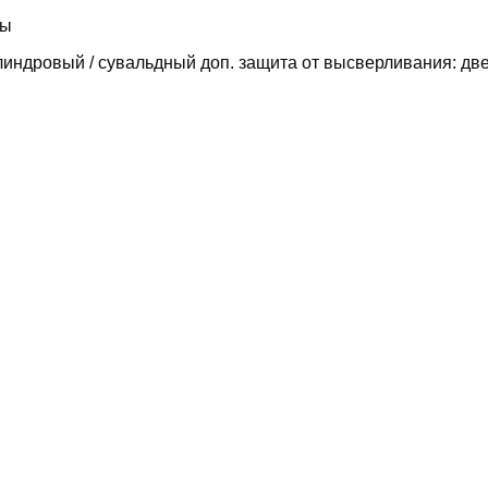
ны
илиндровый / сувальдный доп. защита от высверливания: дв