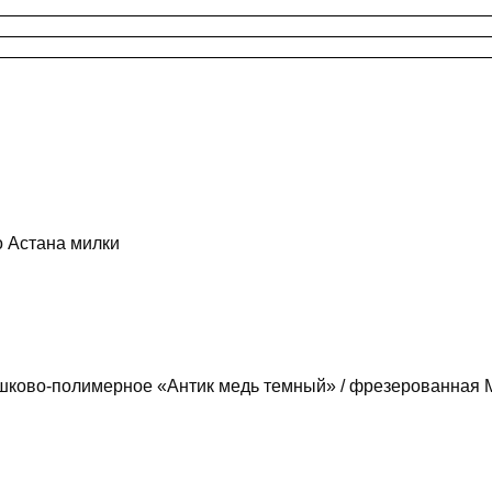
о Астана милки
шково-полимерное «Антик медь темный» / фрезерованная М