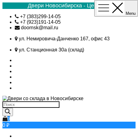
Двери Новосибирска - Цена №1
Menu
Skip
+7 (383)299-14-05
to
+7 (923)191-14-05
content
doornsk@mail.ru
ул. Немировича-Данченко 167, офис 43
ул. Станционная 30а (склад)
Поиск
товаров
0
0 ₽