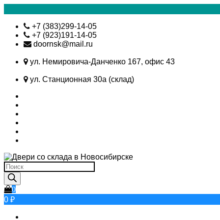
Skip
+7 (383)299-14-05
to
+7 (923)191-14-05
content
doornsk@mail.ru
ул. Немировича-Данченко 167, офис 43
ул. Станционная 30а (склад)
Поиск
товаров
0
0 ₽