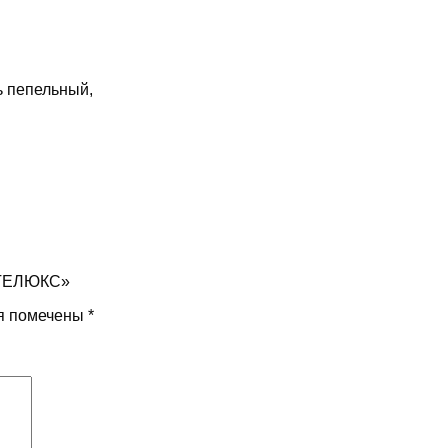
ь пепельный,
МАТЕЛЮКС»
я помечены
*