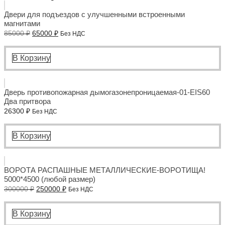
Двери для подъездов с улучшенными встроенными
магнитами
Первоначальная
Текущая
85000
₽
65000
₽
Без НДС
цена
цена:
составляла
65000 ₽.
85000 ₽.
В Корзину
Дверь противопожарная дымогазонепроницаемая-01-EIS60
Два притвора
26300
₽
Без НДС
В Корзину
ВОРОТА РАСПАШНЫЕ МЕТАЛЛИЧЕСКИЕ-ВОРОТИЩА!
5000*4500 (любой размер)
Первоначальная
Текущая
300000
₽
250000
₽
Без НДС
цена
цена:
составляла
250000 ₽.
300000 ₽.
В Корзину