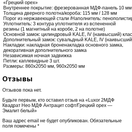
«Грецкий орех»
белый
Внутреннее покрытие: фрезерованная МДФ-панель 10 мм,
Толщина дверного полотна/короба: 115 мм / 128 мм
Порог из нержавеющей стали /Наполнитель: пенополисти
Уплотнитель: 3 контура уплотнителя из вспененной
резины (1 магнитный на коробе, 2 на полотне)
Основной замок: цилиндровый KALE, IV (наивысший) кла
Дополнительный замок: сувальдный KALE, IV (наивысший
Накладки: накладная броненакладка основного замка,
декоративная дополнительного замка
Независимая ночная задвижка
Петли: каплевидные 3 шт.
Размеры: 860х2050 мм, 960х2050 мм
Отзывы
Отзывов пока нет.
Будьте первым, кто оставил отзыв на «Luxor 2МДФ
Квадрат Нео МДФ Антрацит софт/Грецкий орех —
Эмалит белый»
Ваш адрес email не будет опубликован.
Обязательные
поля помечены
*