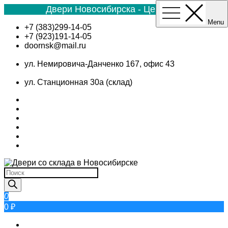
Двери Новосибирска - Цена №1
Menu
Skip
+7 (383)299-14-05
to
+7 (923)191-14-05
content
doornsk@mail.ru
ул. Немировича-Данченко 167, офис 43
ул. Станционная 30а (склад)
Поиск
товаров
0
0 ₽