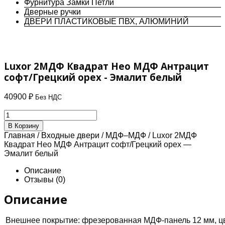
Фурнитура Замки Петли
Дверные ручки
ДВЕРИ ПЛАСТИКОВЫЕ ПВХ, АЛЮМИНИЙ
Luxor 2МДФ Квадрат Нео МДФ Антрацит
софт/Грецкий орех - Эмалит белый
40900
₽
Без НДС
Количество
товара
В Корзину
Luxor
Главная
/
Входные двери
/
МДФ–МДФ
/ Luxor 2МДФ
2МДФ
Квадрат Нео МДФ Антрацит софт/Грецкий орех —
Квадрат
Эмалит белый
Нео
МДФ
Описание
Антрацит
Отзывы (0)
софт/
Грецкий
Описание
орех
-
Внешнее покрытие: фрезерованная МДФ-панель 12 мм, цв
Эмалит