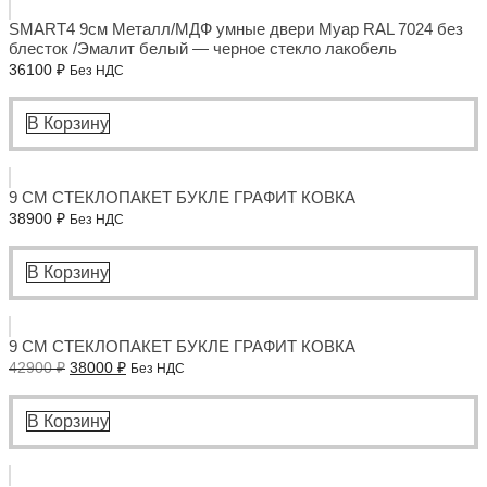
SMART4 9см Металл/МДФ умные двери Муар RAL 7024 без
блесток /Эмалит белый — черное стекло лакобель
36100
₽
Без НДС
В Корзину
9 СМ СТЕКЛОПАКЕТ БУКЛЕ ГРАФИТ КОВКА
38900
₽
Без НДС
В Корзину
9 СМ СТЕКЛОПАКЕТ БУКЛЕ ГРАФИТ КОВКА
Первоначальная
Текущая
42900
₽
38000
₽
Без НДС
цена
цена:
составляла
38000 ₽.
42900 ₽.
В Корзину