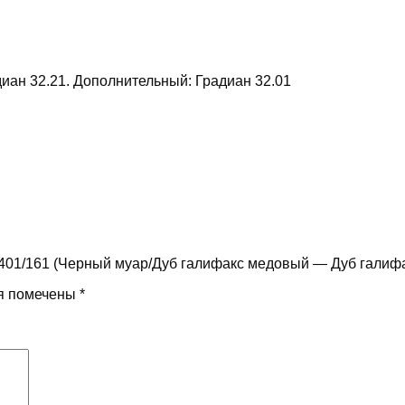
иан 32.21. Дополнительный: Градиан 32.01
t 401/161 (Черный муар/Дуб галифакс медовый — Дуб гали
я помечены
*