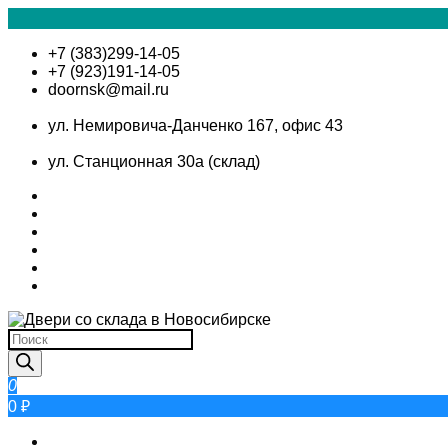
Skip
+7 (383)299-14-05
to
+7 (923)191-14-05
content
doornsk@mail.ru
ул. Немировича-Данченко 167, офис 43
ул. Станционная 30а (склад)
Поиск
товаров
0
0 ₽