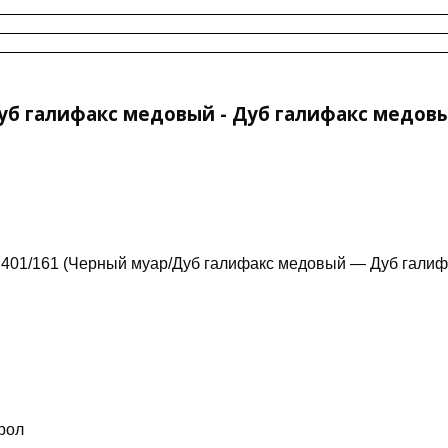
Дуб галифакс медовый - Дуб галифакс медов
t 401/161 (Черный муар/Дуб галифакс медовый — Дуб гали
рол