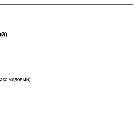
ый)
факс медовый)