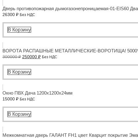
Дверь противопожарная дымогазонепроницаемая-01-EIS60 Два
26300
₽
Без НДС
В Корзину
ВОРОТА РАСПАШНЫЕ МЕТАЛЛИЧЕСКИЕ-ВОРОТИЩА! 5000*45
Первоначальная
Текущая
300000
₽
250000
₽
Без НДС
цена
цена:
составляла
250000 ₽.
300000 ₽.
В Корзину
Окно ПВХ Дача 1200x1200x24мм
15000
₽
Без НДС
В Корзину
Межкомнатная дверь ГАЛАНТ FH1 цвет Кварцит покрытие Эмал