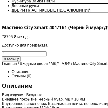
Фурнитура Замки Петли
Дверные ручки
ДВЕРИ ПЛАСТИКОВЫЕ ПВХ, АЛЮМИНИЙ
Мастино City Smart 401/161 (Черный муар/
78795
₽
Без НДС
Доступно для предзаказа
Количество
товара
В Корзину
Мастино
Главная
/
Входные двери
/
МДФ–МДФ
/ Мастино City Smar
City
Smart
Описание
401/161
Отзывы (0)
(Черный
муар/
Описание
Дуб
галифакс
Вид изделия:
Входные
медовый
Внешнее покрытие:
Черный муар, МДФ 10 мм
-
Внутреннее наполнение:
Базальтовая плита, пенополисти
Дуб
Внутренняя отделка:
МДФ 16мм