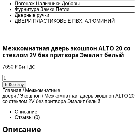
Погонаж Наличники Доборы
Фурнитура Замки Петли
Дверные ручки
ДВЕРИ ПЛАСТИКОВЫЕ ПВХ, АЛЮМИНИЙ
Межкомнатная дверь экошпон ALTO 20 со
стеклом 2V без притвора Эмалит белый
7650
₽
Без НДС
Количество
товара
В Корзину
Межкомнатная
Главная
/
Межкомнатные
дверь
двери
/
Экошпон
/ Межкомнатная дверь экошпон ALTO 20
экошпон
со стеклом 2V без притвора Эмалит белый
ALTO
20
Описание
со
Отзывы (0)
стеклом
2V
Описание
без