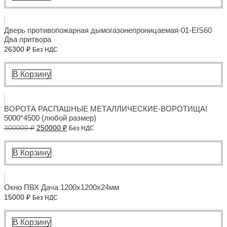
Дверь противопожарная дымогазонепроницаемая-01-EIS60
Два притвора
26300
₽
Без НДС
В Корзину
ВОРОТА РАСПАШНЫЕ МЕТАЛЛИЧЕСКИЕ-ВОРОТИЩА!
5000*4500 (любой размер)
Первоначальная
Текущая
300000
₽
250000
₽
Без НДС
цена
цена:
составляла
250000 ₽.
300000 ₽.
В Корзину
Окно ПВХ Дача 1200x1200x24мм
15000
₽
Без НДС
В Корзину