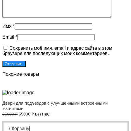
Имя
*
Email
*
Сохранить моё имя, email и адрес сайта в этом
браузере для последующих моих комментариев.
Похожие товары
Двери для подъездов с улучшенными встроенными
магнитами
Первоначальная
Текущая
85000
₽
65000
₽
Без НДС
цена
цена:
составляла
65000 ₽.
85000 ₽.
В Корзину