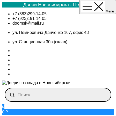
Двери Новосибирска - Цена №1
Menu
Skip
+7 (383)299-14-05
to
+7 (923)191-14-05
content
doornsk@mail.ru
ул. Немировича-Данченко 167, офис 43
ул. Станционная 30а (склад)
Поиск
товаров
0
0 ₽