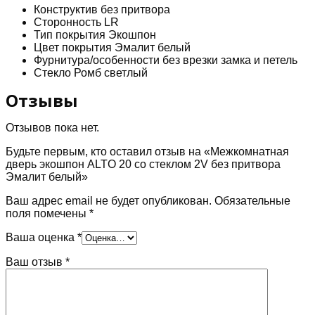
притвора
Конструктив
без притвора
Эмалит
Сторонность
LR
белый
Тип покрытия
Экошпон
Цвет покрытия
Эмалит белый
Фурнитура/особенности
без врезки замка и петель
Стекло
Ромб светлый
Отзывы
Отзывов пока нет.
Будьте первым, кто оставил отзыв на «Межкомнатная
дверь экошпон ALTO 20 со стеклом 2V без притвора
Эмалит белый»
Ваш адрес email не будет опубликован.
Обязательные
поля помечены
*
Ваша оценка
*
Ваш отзыв
*