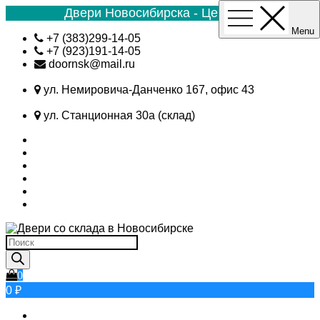
Двери Новосибирска - Цена №1
Menu
Skip
+7 (383)299-14-05
to
+7 (923)191-14-05
content
doornsk@mail.ru
ул. Немировича-Данченко 167, офис 43
ул. Станционная 30а (склад)
Поиск
товаров
0
0 ₽