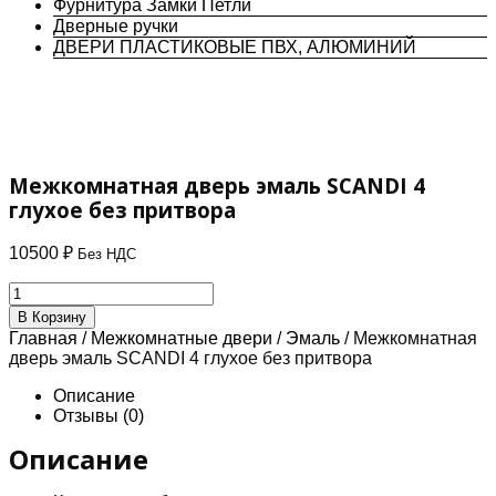
Фурнитура Замки Петли
Дверные ручки
ДВЕРИ ПЛАСТИКОВЫЕ ПВХ, АЛЮМИНИЙ
Межкомнатная дверь эмаль SCANDI 4
глухое без притвора
10500
₽
Без НДС
Количество
товара
В Корзину
Межкомнатная
Главная
/
Межкомнатные двери
/
Эмаль
/ Межкомнатная
дверь
дверь эмаль SCANDI 4 глухое без притвора
эмаль
SCANDI
Описание
4
Отзывы (0)
глухое
без
Описание
притвора