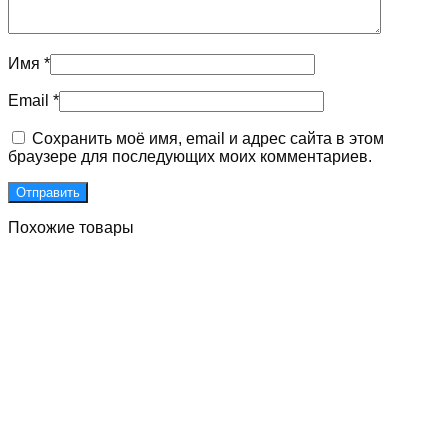
Имя
*
Email
*
Сохранить моё имя, email и адрес сайта в этом
браузере для последующих моих комментариев.
Похожие товары
Двери для подъездов с улучшенными встроенными
магнитами
Первоначальная
Текущая
85000
₽
65000
₽
Без НДС
цена
цена:
В Корзину
составляла
65000 ₽.
85000 ₽.