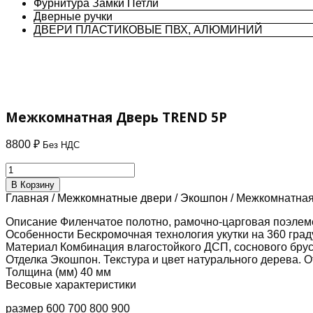
Фурнитура Замки Петли
Дверные ручки
ДВЕРИ ПЛАСТИКОВЫЕ ПВХ, АЛЮМИНИЙ
Межкомнатная Дверь TREND 5P
8800
₽
Без НДС
Количество
товара
В Корзину
Межкомнатная
Главная
/
Межкомнатные двери
/
Экошпон
/ Межкомнатна
Дверь
TREND
Описание Филенчатое полотно, рамочно-царговая поэлеме
5P
Особенности Бескромочная технология укутки на 360 град
Материал Комбинация влагостойкого ДСП, соснового бру
Отделка Экошпон. Текстура и цвет натурального дерева. О
Толщина (мм) 40 мм
Весовые характеристики
размер 600 700 800 900