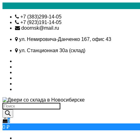
Skip
+7 (383)299-14-05
to
+7 (923)191-14-05
content
doornsk@mail.ru
ул. Немировича-Данченко 167, офис 43
ул. Станционная 30а (склад)
Поиск
товаров
0
0 ₽