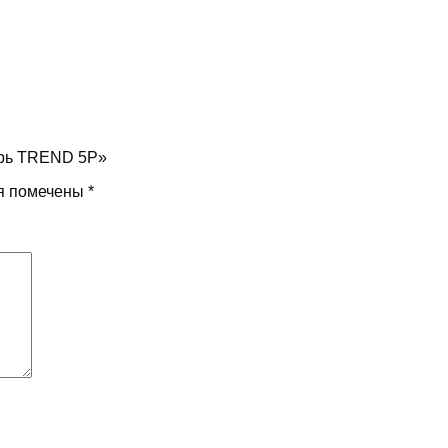
ерь TREND 5P»
я помечены
*