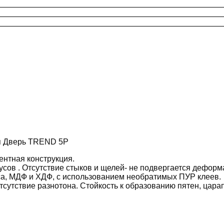
я Дверь TREND 5P
нтная конструкция.
усов . Отсутствие стыков и щелей- не подвергается дефор
са, МДФ и ХДФ, с использованием необратимых ПУР клеев.
тсутствие разнотона. Стойкость к образованию пятен, царап