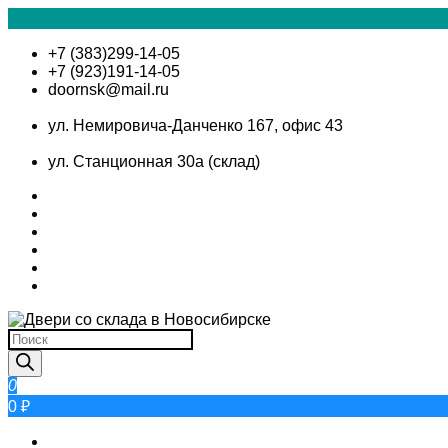
Skip
+7 (383)299-14-05
to
+7 (923)191-14-05
content
doornsk@mail.ru
ул. Немировича-Данченко 167, офис 43
ул. Станционная 30а (склад)
Поиск
товаров
0
0 ₽