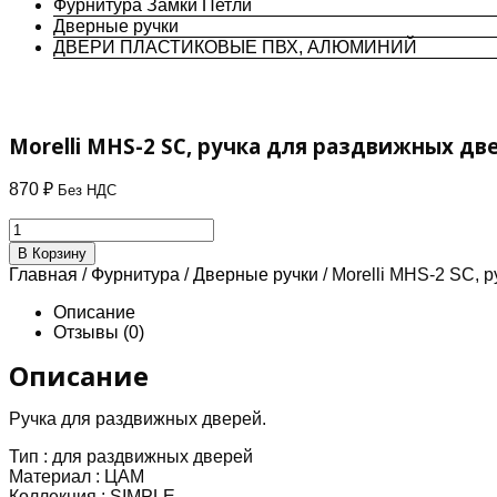
Фурнитура Замки Петли
Дверные ручки
ДВЕРИ ПЛАСТИКОВЫЕ ПВХ, АЛЮМИНИЙ
Morelli MHS-2 SC, ручка для раздвижных дв
870
₽
Без НДС
Количество
товара
В Корзину
Morelli
Главная
/
Фурнитура
/
Дверные ручки
/ Morelli MHS-2 SC, 
MHS-
2
Описание
SC,
Отзывы (0)
ручка
для
Описание
раздвижных
дверей
Ручка для раздвижных дверей.
Тип :
для раздвижных дверей
Материал :
ЦАМ
Коллекция :
SIMPLE