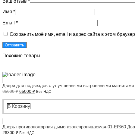
Ваш отзыв
*
Имя
*
Email
*
Сохранить моё имя, email и адрес сайта в этом брауз
Похожие товары
Двери для подъездов с улучшенными встроенными магнитами
Первоначальная
Текущая
85000
₽
65000
₽
Без НДС
цена
цена:
составляла
65000 ₽.
85000 ₽.
В Корзину
Дверь противопожарная дымогазонепроницаемая-01-EIS60 Два
26300
₽
Без НДС