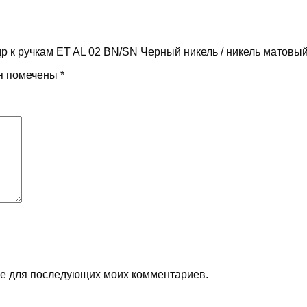
др к ручкам ET AL 02 BN/SN Черный никель / никель матовы
я помечены
*
ере для последующих моих комментариев.