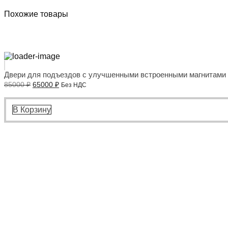
Похожие товары
Двери для подъездов с улучшенными встроенными магнитами
Первоначальная
Текущая
85000
₽
65000
₽
Без НДС
цена
цена:
составляла
65000 ₽.
85000 ₽.
В Корзину