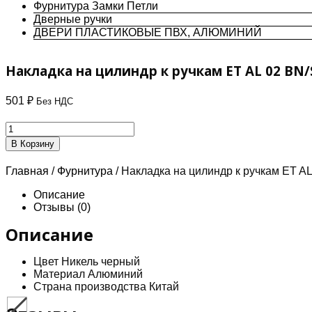
Фурнитура Замки Петли
Дверные ручки
ДВЕРИ ПЛАСТИКОВЫЕ ПВХ, АЛЮМИНИЙ
Накладка на цилиндр к ручкам ET AL 02 BN
501
₽
Без НДС
Количество
товара
В Корзину
Накладка
на
Главная
/
Фурнитура
/ Накладка на цилиндр к ручкам ET A
цилиндр
к
Описание
ручкам
Отзывы (0)
ET
AL
Описание
02
BN/SN
Цвет Никель черный
Черный
Материал Алюминий
никель
Страна производства Китай
/
никель