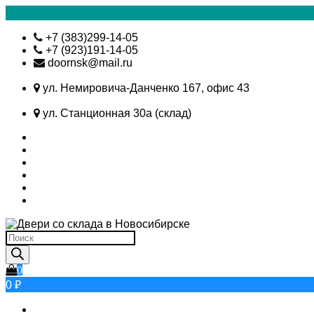
Skip
+7 (383)299-14-05
to
+7 (923)191-14-05
content
doornsk@mail.ru
ул. Немировича-Данченко 167, офис 43
ул. Станционная 30а (склад)
Поиск
товаров
0
0 ₽