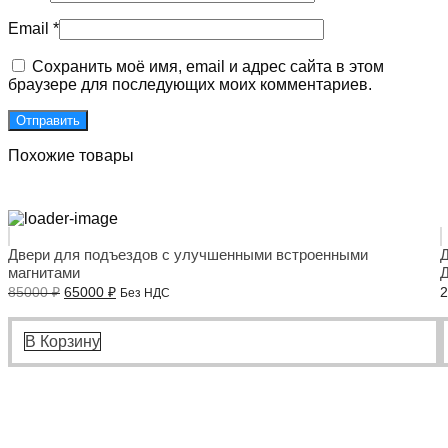
Email
*
Сохранить моё имя, email и адрес сайта в этом
браузере для последующих моих комментариев.
Похожие товары
Двери для подъездов с улучшенными встроенными
Д
магнитами
Д
Первоначальная
Текущая
85000
₽
65000
₽
Без НДС
цена
цена:
составляла
65000 ₽.
85000 ₽.
В Корзину