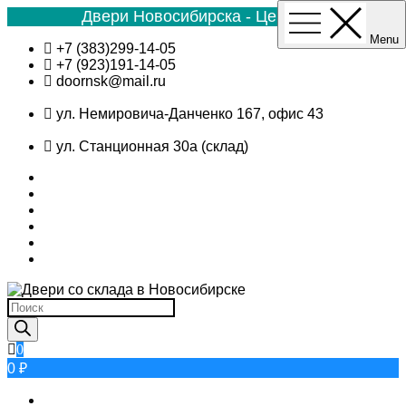
Двери Новосибирска - Цена №1
Menu
Skip
+7 (383)299-14-05
to
+7 (923)191-14-05
content
doornsk@mail.ru
ул. Немировича-Данченко 167, офис 43
ул. Станционная 30а (склад)
Поиск
товаров
0
0 ₽