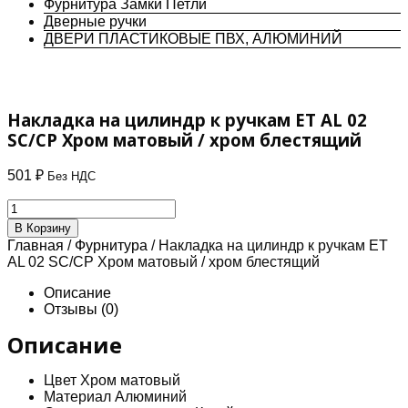
Фурнитура Замки Петли
Дверные ручки
ДВЕРИ ПЛАСТИКОВЫЕ ПВХ, АЛЮМИНИЙ
Накладка на цилиндр к ручкам ET AL 02
SC/CP Хром матовый / хром блестящий
501
₽
Без НДС
Количество
товара
В Корзину
Накладка
Главная
/
Фурнитура
/ Накладка на цилиндр к ручкам ET
на
AL 02 SC/CP Хром матовый / хром блестящий
цилиндр
к
Описание
ручкам
Отзывы (0)
ET
AL
Описание
02
SC/CP
Цвет Хром матовый
Хром
Материал Алюминий
матовый