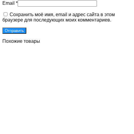
Email
*
Сохранить моё имя, email и адрес сайта в этом
браузере для последующих моих комментариев.
Похожие товары
Двери для подъездов с улучшенными встроенными
магнитами
Первоначальная
Текущая
85000
₽
65000
₽
Без НДС
цена
цена:
В Корзину
составляла
65000 ₽.
85000 ₽.