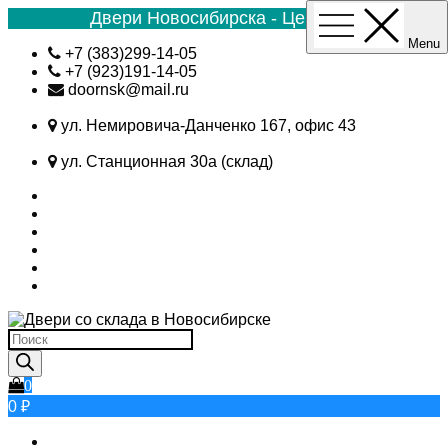
Двери Новосибирска - Цена №1
Menu
Skip
+7 (383)299-14-05
to
+7 (923)191-14-05
content
doornsk@mail.ru
ул. Немировича-Данченко 167, офис 43
ул. Станционная 30а (склад)
Поиск
товаров
0
0 ₽