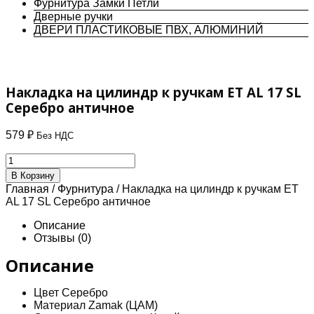
Фурнитура Замки Петли
Дверные ручки
ДВЕРИ ПЛАСТИКОВЫЕ ПВХ, АЛЮМИНИЙ
Накладка на цилиндр к ручкам ET AL 17 SL
Серебро античное
579
₽
Без НДС
Количество
товара
В Корзину
Накладка
Главная
/
Фурнитура
/ Накладка на цилиндр к ручкам ET
на
AL 17 SL Серебро античное
цилиндр
к
Описание
ручкам
Отзывы (0)
ET
AL
Описание
17
SL
Цвет Серебро
Серебро
Материал Zamak (ЦАМ)
античное