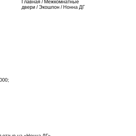
Главная
/
Межкомнатные
двери
/
Экошпон
/ Нонна ДГ
000;
л отзыв на «Нонна ДГ»