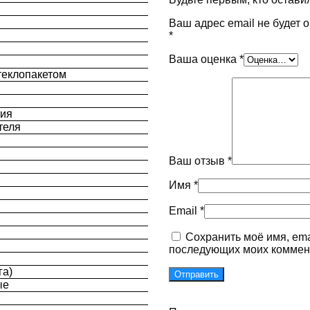
Ваш адрес email не будет 
*
Ваша оценка
*
теклопакетом
ния
теля
Ваш отзыв
*
Имя
*
Email
*
Сохранить моё имя, ema
последующих моих коммен
га)
ые