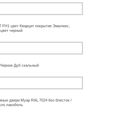
 FH1 цвет Кварцит покрытие Эмалюкс,
 цвет черный
.Черное Дуб скальный
ые двери Муар RAL 7024 без блесток /
кло лакобель