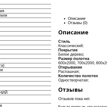
ния
теля
Описание
Отзывы (0)
Описание
Стиль
Классический;
Покрытие
Белое дерево;
Размер полотна
600х2000, 700х2000, 800х2
га)
Открывание
ые
Распашная;
Количество полотен
Одностворчатая;
Отзывы
ИНИЙ
Отзывов пока нет.
ые
Будьте первым, кто остави