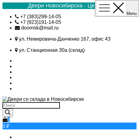
Двери Новосибирска - Цена №1
Menu
Skip
+7 (383)299-14-05
to
+7 (923)191-14-05
content
doornsk@mail.ru
ул. Немировича-Данченко 167, офис 43
ул. Станционная 30а (склад)
Поиск
товаров
0
0 ₽