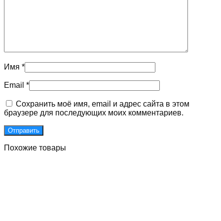
Имя
*
Email
*
Сохранить моё имя, email и адрес сайта в этом
браузере для последующих моих комментариев.
Похожие товары
Двери для подъездов с улучшенными встроенными
магнитами
Первоначальная
Текущая
85000
₽
65000
₽
Без НДС
цена
цена: