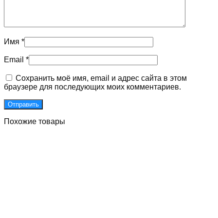
Имя
*
Email
*
Сохранить моё имя, email и адрес сайта в этом
браузере для последующих моих комментариев.
Похожие товары
Двери для подъездов с улучшенными встроенными
магнитами
Первоначальная
Текущая
85000
₽
65000
₽
Без НДС
цена
цена:
В Корзину
составляла
65000 ₽.
85000 ₽.