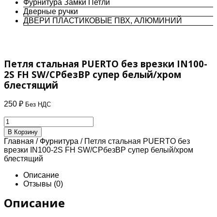
Фурнитура Замки Петли
Дверные ручки
ДВЕРИ ПЛАСТИКОВЫЕ ПВХ, АЛЮМИНИЙ
Петля стальная PUERTO без врезки IN100-
2S FH SW/CPбезВР супер белый/хром
блестящий
250
₽
Без НДС
Количество
товара
В Корзину
Петля
Главная
/
Фурнитура
/ Петля стальная PUERTO без
стальная
врезки IN100-2S FH SW/CPбезВР супер белый/хром
PUERTO
блестящий
без
врезки
Описание
IN100-
Отзывы (0)
2S
FH
Описание
SW/CPбезВР
супер