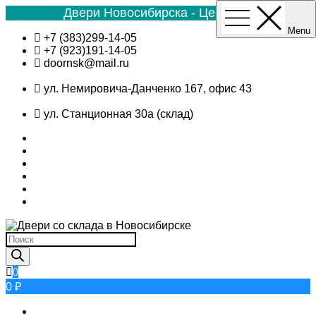
Двери Новосибирска - Цена №1
Menu
Skip
+7 (383)299-14-05
to
+7 (923)191-14-05
content
doornsk@mail.ru
ул. Немировича-Данченко 167, офис 43
ул. Станционная 30а (склад)
Поиск
товаров
0
0 ₽