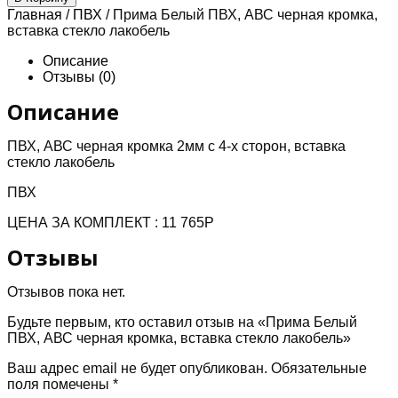
Прима
Главная
/
ПВХ
/ Прима Белый ПВХ, АВС черная кромка,
Белый
вставка стекло лакобель
ПВХ,
АВС
Описание
черная
Отзывы (0)
кромка,
вставка
Описание
стекло
лакобель
ПВХ, АВС черная кромка 2мм с 4-х сторон, вставка
стекло лакобель
ПВХ
ЦЕНА ЗА КОМПЛЕКТ : 11 765P
Отзывы
Отзывов пока нет.
Будьте первым, кто оставил отзыв на «Прима Белый
ПВХ, АВС черная кромка, вставка стекло лакобель»
Ваш адрес email не будет опубликован.
Обязательные
поля помечены
*