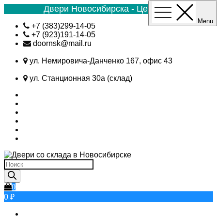
Двери Новосибирска - Цена №1
Menu
Skip
+7 (383)299-14-05
to
+7 (923)191-14-05
content
doornsk@mail.ru
ул. Немировича-Данченко 167, офис 43
ул. Станционная 30а (склад)
Поиск
товаров
0
0 ₽