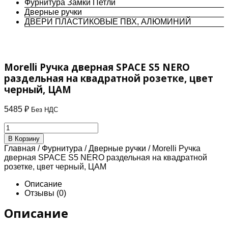
Фурнитура Замки Петли
Дверные ручки
ДВЕРИ ПЛАСТИКОВЫЕ ПВХ, АЛЮМИНИЙ
Morelli Ручка дверная SPACE S5 NERO
раздельная на квадратной розетке, цвет
черный, ЦАМ
5485
₽
Без НДС
Количество
товара
В Корзину
Morelli
Главная
/
Фурнитура
/
Дверные ручки
/ Morelli Ручка
Ручка
дверная SPACE S5 NERO раздельная на квадратной
дверная
розетке, цвет черный, ЦАМ
SPACE
S5
Описание
NERO
Отзывы (0)
раздельная
на
Описание
квадратной
розетке,