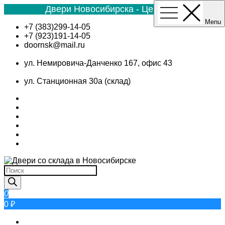
Двери Новосибирска - Цена №1
Menu
Skip
+7 (383)299-14-05
to
+7 (923)191-14-05
content
doornsk@mail.ru
ул. Немировича-Данченко 167, офис 43
ул. Станционная 30а (склад)
Поиск
товаров
0
0 ₽