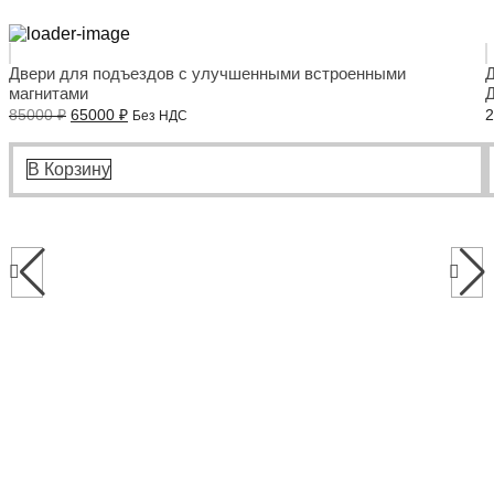
Двери для подъездов с улучшенными встроенными
Д
магнитами
Д
Первоначальная
Текущая
85000
₽
65000
₽
Без НДС
цена
цена:
составляла
65000 ₽.
85000 ₽.
В Корзину