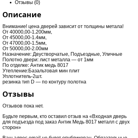
заказ
Отзывы (0)
Антик
Медь
Описание
8017
металл
Внимание! цена дверей зависит от толщины метала!
с
От 40000,00-1.200мм,
двух
От 45000,00-1.4мм,
сторон
От 47000,00-1.5мм,
От 50000,00-2.00мм
Назначение: Двустворчатые, Подъездные, Уличные
Полотно двери: лист металла — от 1мм
По отделке: Антик медь 8017
Утепление:Базальтовая мин плит
Уплотнитель-2шт.
резинка тип D — по контуру полотна
Отзывы
Отзывов пока нет.
Будьте первым, кто оставил отзыв на «Входная дверь
для подъезда под заказ Антик Медь 8017 металл с двух
сторон»
Ваш адрес email не будет опубликован.
Обязательные