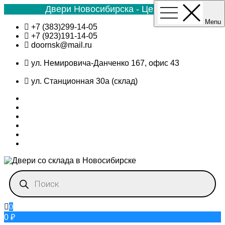
Двери Новосибирска - Цена №1
Menu
Skip
+7 (383)299-14-05
to
+7 (923)191-14-05
content
doornsk@mail.ru
ул. Немировича-Данченко 167, офис 43
ул. Станционная 30а (склад)
Поиск
товаров
0
0 ₽