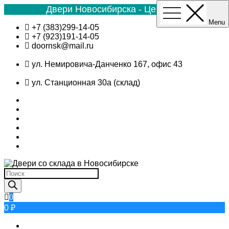
Двери Новосибирска - Цена №1
Menu
Skip
+7 (383)299-14-05
to
+7 (923)191-14-05
content
doornsk@mail.ru
ул. Немировича-Данченко 167, офис 43
ул. Станционная 30а (склад)
Поиск
товаров
0
0 ₽