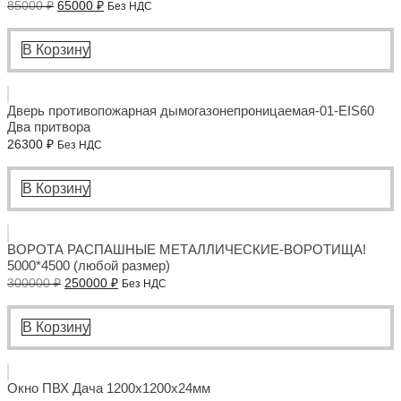
Первоначальная
Текущая
85000
₽
65000
₽
Без НДС
цена
цена:
составляла
65000 ₽.
85000 ₽.
В Корзину
Дверь противопожарная дымогазонепроницаемая-01-EIS60
Два притвора
26300
₽
Без НДС
В Корзину
ВОРОТА РАСПАШНЫЕ МЕТАЛЛИЧЕСКИЕ-ВОРОТИЩА!
5000*4500 (любой размер)
Первоначальная
Текущая
300000
₽
250000
₽
Без НДС
цена
цена:
составляла
250000 ₽.
300000 ₽.
В Корзину
Окно ПВХ Дача 1200x1200x24мм