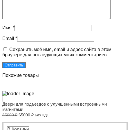
Имя
*
Email
*
Сохранить моё имя, email и адрес сайта в этом
браузере для последующих моих комментариев.
Похожие товары
Двери для подъездов с улучшенными встроенными
магнитами
Первоначальная
Текущая
85000
₽
65000
₽
Без НДС
цена
цена:
составляла
65000 ₽.
85000 ₽.
В Корзину