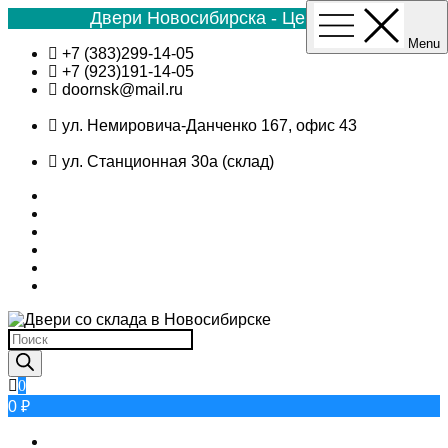
Двери Новосибирска - Цена №1
Menu
Skip
+7 (383)299-14-05
to
+7 (923)191-14-05
content
doornsk@mail.ru
ул. Немировича-Данченко 167, офис 43
ул. Станционная 30а (склад)
Поиск
товаров
0
0 ₽