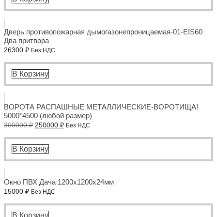
Дверь противопожарная дымогазонепроницаемая-01-EIS60
Два притвора
26300
₽
Без НДС
В Корзину
ВОРОТА РАСПАШНЫЕ МЕТАЛЛИЧЕСКИЕ-ВОРОТИЩА!
5000*4500 (любой размер)
Первоначальная
Текущая
300000
₽
250000
₽
Без НДС
цена
цена:
составляла
250000 ₽.
300000 ₽.
В Корзину
Окно ПВХ Дача 1200x1200x24мм
15000
₽
Без НДС
В Корзину